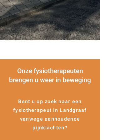
Onze fysiotherapeuten
brengen u weer in beweging
Bent u op zoek naar een
fysiotherapeut in Landgraaf
vanwege aanhoudende
pijnklachten?