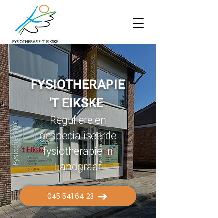
FYSIOTHERAPIE
'T EIKSKE
Reguliere en
gespecialiseerde
fysiotherapie in
Landgraaf
045 541 64 23